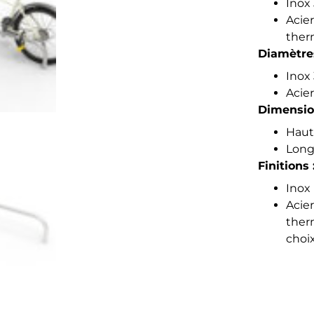
Inox
Acie
ther
Diamètres
Inox
Acie
Dimensio
Haut
Long
Finitions 
Inox
Acie
ther
choi