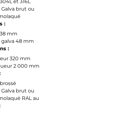
 304L et 316L
r Galva brut ou
molaqué
 :
 38 mm
r galva 48 mm
ns :
eur 320 mm
ueur 2 000 mm
:
 brossé
r Galva brut ou
molaqué RAL au
x