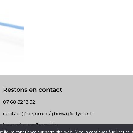
Restons en contact
07 68 82 13 32
contact@citynox.fr / j.briwa@citynox.fr
1 chemin des Deux Mas
30100 Alès
eilleure expérience sur notre site web. Si vous continuez à utiliser ce