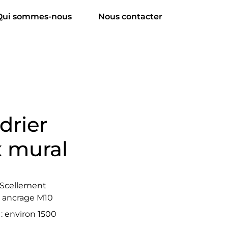
Qui sommes-nous
Nous contacter
drier
x mural
 Scellement
 ancrage M10
: environ 1500
L