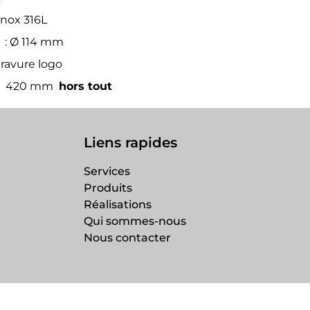
Inox 316L
: Ø 114 mm
Gravure logo
:
420 mm
hors tout
Liens rapides
Services
Produits
Réalisations
Qui sommes-nous
Nous contacter