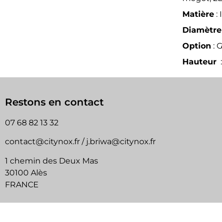
Matière
: 
Diamètre
Option
: 
Hauteur
Restons en contact
07 68 82 13 32
contact@citynox.fr / j.briwa@citynox.fr
1 chemin des Deux Mas
30100 Alès
FRANCE