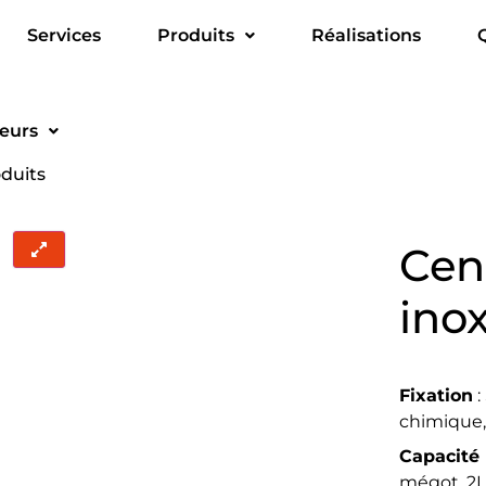
Services
Produits
Réalisations
ieurs
oduits
Cen
ino
Fixation
:
chimique,
Capacité
mégot, 2