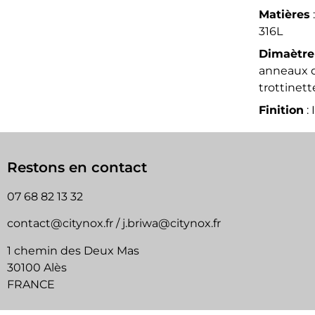
Matières
316L
Dimaètre
anneaux d
trottinett
Finition
:
Restons en contact
07 68 82 13 32
contact@citynox.fr / j.briwa@citynox.fr
1 chemin des Deux Mas
30100 Alès
FRANCE