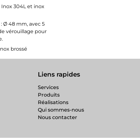
: Inox 304L et inox
: Ø 48 mm, avec 5
e vérouillage pour
e.
 Inox brossé
Liens rapides
Services
Produits
Réalisations
Qui sommes-nous
Nous contacter